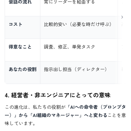
会話の流れ
常にリーダーを経由する
メン
コスト
比較的安い（必要な時だけ呼ぶ）
高い
得意なこと
調査、修正、単発タスク
アプ
あなたの役割
指示出し担当（ディレクター）
経営
4. 経営者・非エンジニアにとっての意味
この進化は、私たちの役割が
「AIへの命令者（プロンプタ
ー）」から「AI組織のマネージャー」へと変わる
ことを意
味しています。