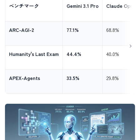
ベンチマーク
Gemini 3.1 Pro
Claude Opus 4
ARC-AGI-2
77.1%
68.8%
Humanity's Last Exam
44.4%
40.0%
APEX-Agents
33.5%
29.8%