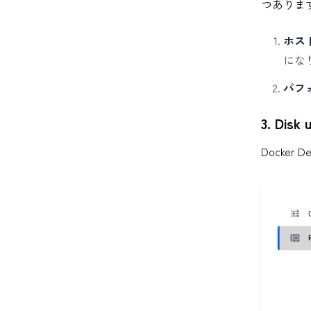
つありま
ホス
にな
パフ
3. Dis
Docker