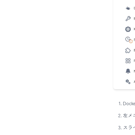
Doc
左メ
スライ