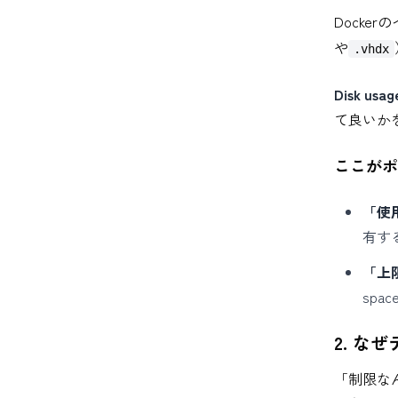
Dock
や
.vhdx
Disk usage
て良いか
ここがポ
「使
有す
「上
spa
2. 
「制限な