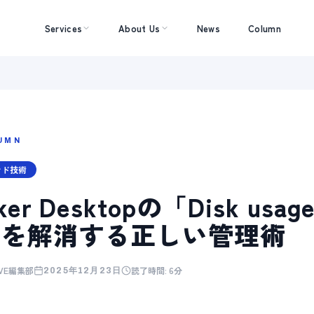
Services
About Us
News
Column
UMN
ンド技術
ker Desktopの「Disk us
足を解消する正しい管理術
AVE編集部
読了時間:
6分
2025年12月23日