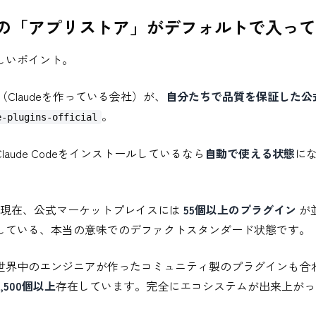
の「アプリストア」がデフォルトで入って
しいポイント。
pic（Claudeを作っている会社）が、
自分たちで品質を保証した公
。
e-plugins-official
laude Codeをインストールしているなら
自動で使える状態
に
年5月現在、公式マーケットプレイスには
55個以上のプラグイン
が
している、本当の意味でのデファクトスタンダード状態です。
世界中のエンジニアが作ったコミュニティ製のプラグインも合
,500個以上
存在しています。完全にエコシステムが出来上がっ