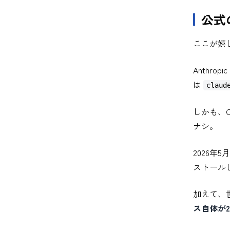
公式
ここが嬉
Anthro
は
claud
しかも、C
ナシ。
2026
ストール
加えて、
ス自体が2