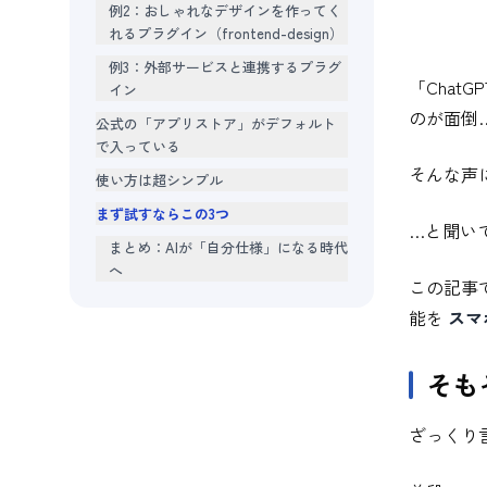
例2：おしゃれなデザインを作ってく
れるプラグイン（frontend-design）
例3：外部サービスと連携するプラグ
「Chat
イン
のが面倒
公式の「アプリストア」がデフォルト
で入っている
そんな声
使い方は超シンプル
まず試すならこの3つ
…と聞い
まとめ：AIが「自分仕様」になる時代
へ
この記事
能を
スマ
そもそ
ざっくり