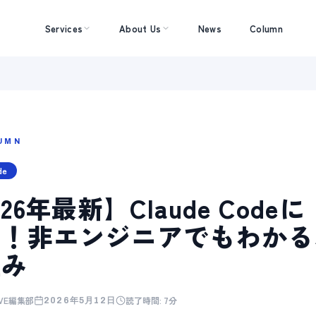
Services
About Us
News
Column
UMN
de
026年最新】Claude Co
！非エンジニアでもわかる
組み
AVE編集部
読了時間:
7分
2026年5月12日