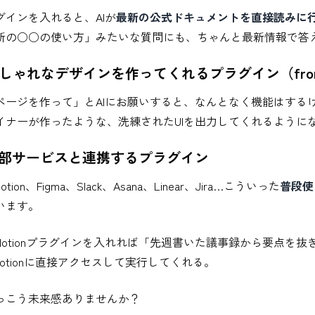
グインを入れると、AIが
最新の公式ドキュメントを直接読みに
新の○○の使い方」みたいな質問にも、ちゃんと最新情報で答
しゃれなデザインを作ってくれるプラグイン（fronten
ページを作って」とAIにお願いすると、なんとなく機能はする
イナーが作ったような、洗練されたUIを出力してくれるように
外部サービスと連携するプラグイン
Notion、Figma、Slack、Asana、Linear、Jira…こういった
普段使
います。
Notionプラグインを入れれば「先週書いた議事録から要点を
Notionに直接アクセスして実行してくれる。
っこう未来感ありませんか？