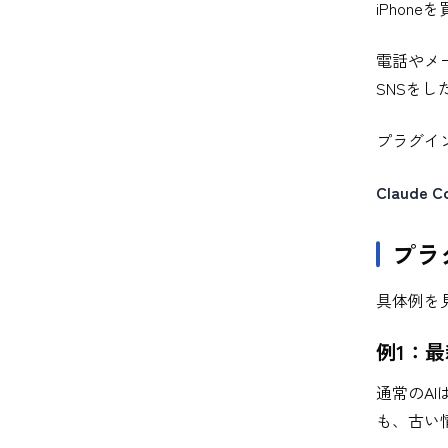
iPhon
電話やメー
SNSをした
プラグイ
Claud
プラ
具体例を
例1：最
通常のA
も、古い