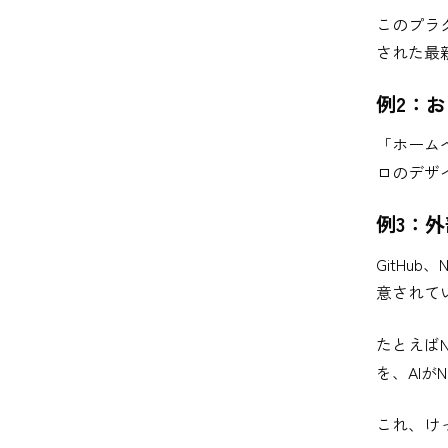
このプラ
された最
例2：お
「ホーム
ロのデザ
例3：
GitHub、
意されて
たとえば
を、AIが
これ、け