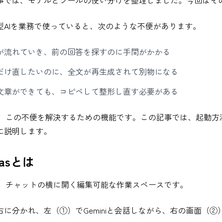
事では、モデルとツールの使い分けを整理しました。今回はその中
型AIを業務で使っていると、次のような不便があります。
が流れていき、前の回答を探すのに手間がかかる
だけ直したいのに、全文が再生成されて別物になる
文章ができても、コピペして整形し直す必要がある
asは、この不便を解決するための機能です。この記事では、起動
に説明します。
vasとは
asは、チャットの横に開く編集可能な作業スペースです。
右に分かれ、左（①）でGeminiと会話しながら、右の画面（