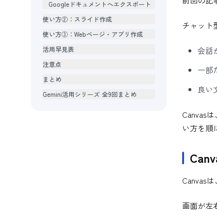
前回の記
Googleドキュメントへエクスポート
使い方②：スライド作成
チャット
使い方③：Webページ・アプリ作成
活用早見表
会話
注意点
一部
まとめ
良い
Gemini活用シリーズ 全9回まとめ
Canv
い方を順
Can
Canv
画面が左