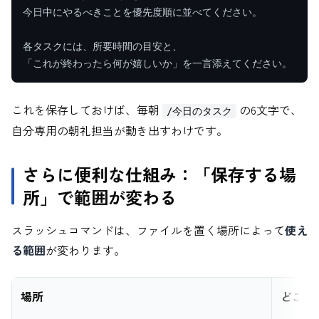
今日中にやるべきことを優先度順に並べてください。

各タスクには、所要時間の目安と、

「これが終わったら何が嬉しいか」を一言添えてください。
これを保存しておけば、毎朝
の6文字で、
/今日のタスク
自分専用の朝礼担当が動き出すわけです。
さらに便利な仕組み：「保存する場
所」で範囲が変わる
スラッシュコマンドは、ファイルを置く場所によって
使え
る範囲
が変わります。
場所
どこで