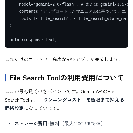
    model='gemini-2.0-flash', # または gemini-1.5-pro
    contents='アップロードしたマニュアルに基づいて、エラ
    tools=[{'file_search': {'file_search_store_na
)

これだけのコードで、高度なRAGアプリが完成します。
File Search Toolの利用費用について
ここが最も驚くべきポイントです。Gemini APIのFile
Search Toolは、
「ランニングコスト」を極限まで抑える
価格設定
になっています。
ストレージ費用:
無料
（最大100GBまで※）